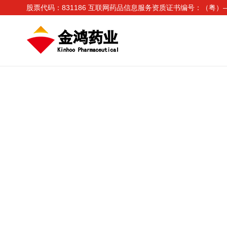
股票代码：831186 互联网药品信息服务资质证书编号：（粤）—非
天津
河北
山西
宁夏
山东
河南
江苏
陕西
安徽
湖北
四川
浙江
重庆
江西
湖南
福建
贵州
云南
广东
广西
澳门
香港