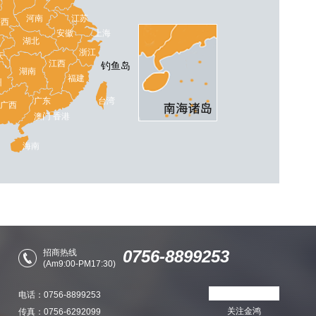
河南
江苏
陕西
安徽
上海
湖北
浙江
庆
江西
钓鱼岛
湖南
福建
州
广东
台湾
广西
澳门
香港
海南
0756-8899253
招商热线
(Am9:00-PM17:30)
电话：0756-8899253
关注金鸿
传真：0756-6292099