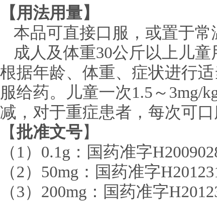
【用法用量】
本品可直接口服，或置于常
成人及体重
30
公斤以上儿童
根据年龄、体重、症状进行适
服给药。
儿童一次
1.5
～
3mg/kg
减，对于重症患者，每次可口
【
批准文号
】
（
1
）
0.1g
：国药准字
H200902
（
2
）
50mg
：国药准字
H20123
（
3
）
200mg
：国药准字
H2012