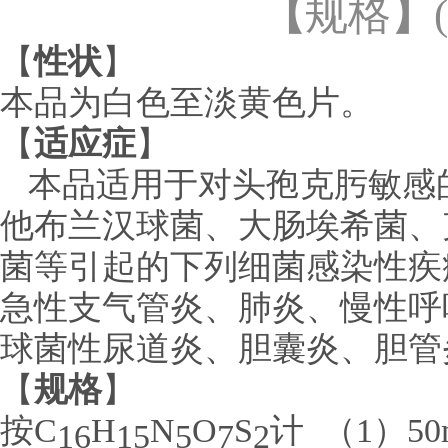
【
规格
】
【
性状
】
本品为白色至淡黄色片。
【
适应症
】
本品适用于对头孢克肟敏感
他布兰汉球菌、大肠埃希菌、
菌等引起的下列细菌感染性疾
急性支气管炎、肺炎、慢性呼
球菌性尿道炎、胆囊炎、胆管
【
规格
】
按
C
H
N
O
S
计
（
1
）
5
16
15
5
7
2