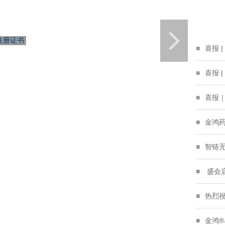
品注册证书
喜报 |
喜报 
喜报 
喜报｜独
金鸿药
智链无
盛会启
热烈
金鸿®