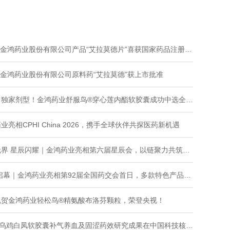
 金鸿药业股份有限公司原料药“艾拉莫德”获上市批准
| 金鸿药业股份有限公司产品“艾拉莫德片”喜获国家药品注册证书
| 金鸿药业股份有限公司原料药“艾拉莫德”获上市批准
家剂型！金鸿药业舒服鸟®穿心莲内酯软胶囊成功中选全国中成药采购联盟集中带量采购
业亮相CPHI China 2026，携手全球伙伴共探医药新机遇
界 星辰闪耀｜金鸿药业亮相第六届星辰会，以链聚力共筑医药健康新生态
幕｜金鸿药业亮相第92届全国药交会首日，多款特色产品备受关注
祝贺金鸿药业轻松鸟®精氨酸布洛芬颗粒，荣登央视！
乌鸡白凤软胶囊补气养血及固涩药效研究成果在中国科技核心期刊发表