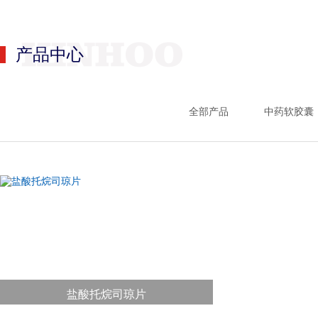
产品中心
全部产品
中药软胶囊
盐酸托烷司琼片
泓安®盐酸托烷司琼片【药品名称】【通用名