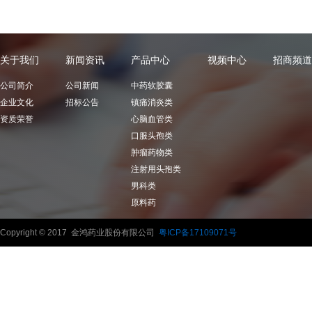
称】盐酸托烷司琼片【英文名】
TropisetronHydrochlorideTablets【…
关于我们
新闻资讯
产品中心
视频中心
招商频道
公司简介
公司新闻
中药软胶囊
企业文化
招标公告
镇痛消炎类
资质荣誉
心脑血管类
口服头孢类
肿瘤药物类
注射用头孢类
男科类
原料药
Copyright © 2017 金鸿药业股份有限公司
粤ICP备17109071号